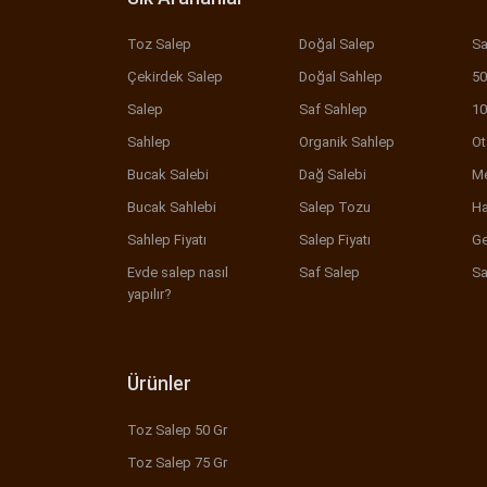
Toz Salep
Doğal Salep
Sa
Çekirdek Salep
Doğal Sahlep
50
Salep
Saf Sahlep
10
Sahlep
Organik Sahlep
Ot
Bucak Salebi
Dağ Salebi
Me
Bucak Sahlebi
Salep Tozu
Ha
Sahlep Fiyatı
Salep Fiyatı
Ge
Evde salep nasıl
Saf Salep
Sa
yapılır?
Ürünler
Toz Salep 50 Gr
Toz Salep 75 Gr