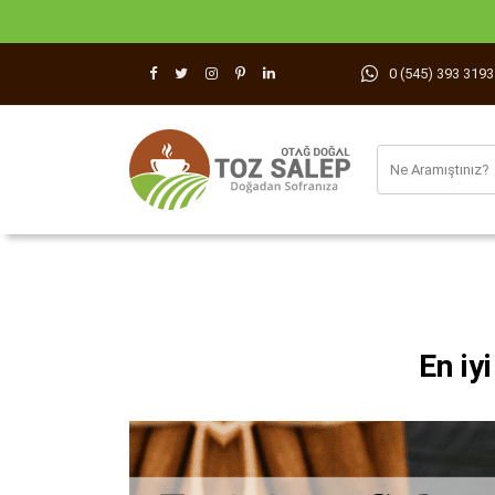
0 (545) 393 3193
En iy