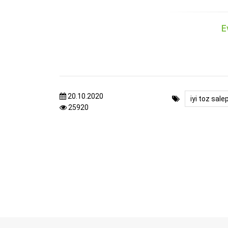
E
20.10.2020
iyi toz sale
25920