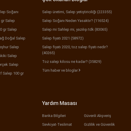
lep Soğanı
Salep üretimi, Salep yetiştiriciliği (223355)
 gr Salep
Salep Soğanı Neden Yasaktır? (116524)
0 gr Salep
Salep mi Sahlep mi, yazılışı tdk (83065)
ağ Doğal Salep
Salep fiyatı 2021 (58972)
şhur Salep
Salep fiyatı 2020, toz salep fiyatı nedir?
(40265)
kiki Salep
Toz salep kilosu ne kadar? (35829)
rçek Salep
Tüm haber ve bloglar
f Salep 100 gr
Yardım Masası
Banka Bilgileri
Güvenli Alışveriş
Sevkiyat-Teslimat
Gizlilik ve Güvenlik