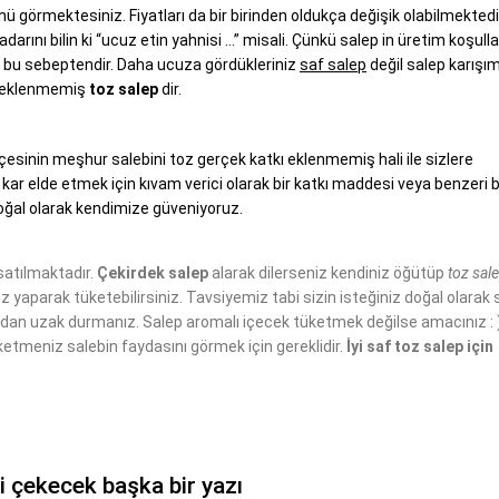
nü görmektesiniz. Fiyatları da bir birinden oldukça değişik olabilmektedi
rını bilin ki “ucuz etin yahnisi …” misali. Çünkü salep in üretim koşulla
ı da bu sebeptendir. Daha ucuza gördükleriniz
saf salep
değil salep karışım
m eklenmemiş
toz salep
dir.
lçesinin meşhur salebini toz gerçek katkı eklenmemiş hali ile sizlere
kar elde etmek için kıvam verici olarak bir katkı maddesi veya benzeri b
ğal olarak kendimize güveniyoruz.
satılmaktadır.
Çekirdek salep
alarak dilerseniz kendiniz öğütüp
toz sal
z yaparak tüketebilirsiniz. Tavsiyemiz tabi sizin isteğiniz doğal olarak 
rdan uzak durmanız. Salep aromalı içecek tüketmek değilse amacınız : 
üketmeniz salebin faydasını görmek için gereklidir.
İyi saf toz salep için
zi çekecek başka bir yazı