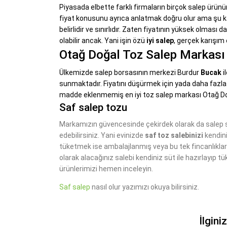
Piyasada elbette farklı firmaların birçok salep ürünü
fiyat konusunu ayrıca anlatmak doğru olur ama şu kada
belirlidir ve sınırlıdır. Zaten fiyatının yüksek olmas
olabilir ancak. Yani işin özü
iyi salep
, gerçek karışı
Otağ Doğal Toz Salep Markası
Ülkemizde salep borsasının merkezi Burdur
Bucak
i
sunmaktadır. Fiyatını düşürmek için yada daha fazla 
madde eklenmemiş en iyi toz salep markası Otağ Do
Saf salep tozu
Markamızın güvencesinde çekirdek olarak da salep 
edebilirsiniz. Yani evinizde
saf toz salebinizi
kendini
tüketmek ise ambalajlanmış veya bu tek fincanlıkla
olarak alacağınız salebi kendiniz süt ile hazırlayıp t
ürünlerimizi hemen inceleyin.
Saf salep
nasıl olur yazımızı okuya bilirsiniz.
İlgini