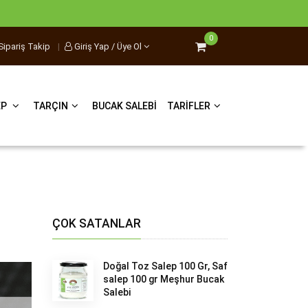
0
Sipariş Takip
|
Giriş Yap / Üye Ol
EP
TARÇIN
BUCAK SALEBI
TARIFLER
ÇOK SATANLAR
Doğal Toz Salep 100 Gr, Saf
salep 100 gr Meşhur Bucak
Salebi