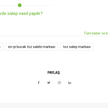
vde salep nasıl yapılır?
Tüm haber ve b
p
en iyi bucak toz salebi markası
toz salep markası
PAYLAŞ: