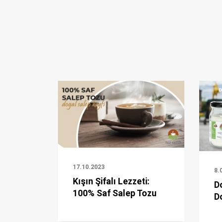
17.10.2023
8.
Kışın Şifalı Lezzeti:
D
100% Saf Salep Tozu
D