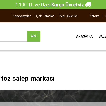
1.100 TL ve Üzeri
Kargo Ücretsiz
Kampanyalar
|
Çok Satanlar
|
Yeni Çıkanlar
Yardım
|
ANASAYFA
SAL
i toz salep markası