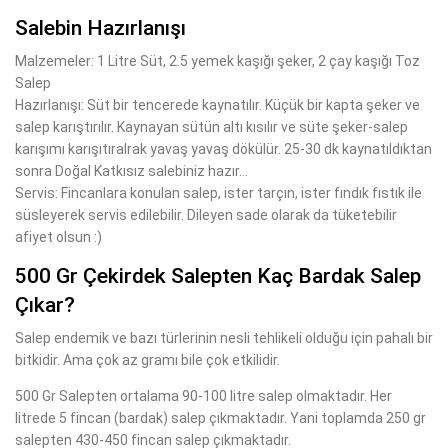
Salebin Hazırlanışı
Malzemeler: 1 Litre Süt, 2.5 yemek kaşığı şeker, 2 çay kaşığı Toz
Salep
Hazırlanışı: Süt bir tencerede kaynatılır. Küçük bir kapta şeker ve
salep karıştırılır. Kaynayan sütün altı kısılır ve süte şeker-salep
karışımı karışıtıralrak yavaş yavaş dökülür. 25-30 dk kaynatıldıktan
sonra Doğal Katkısız salebiniz hazır...
Servis: Fincanlara konulan salep, ister tarçın, ister fındık fıstık ile
süsleyerek servis edilebilir. Dileyen sade olarak da tüketebilir
afiyet olsun :)
500 Gr Çekirdek Salepten Kaç Bardak Salep
Çıkar?
Salep endemik ve bazı türlerinin nesli tehlikeli olduğu için pahalı bir
bitkidir. Ama çok az gramı bile çok etkilidir.
500 Gr Salepten ortalama 90-100 litre salep olmaktadır. Her
litrede 5 fincan (bardak) salep çıkmaktadır. Yani toplamda 250 gr
salepten 430-450 fincan salep çıkmaktadır.