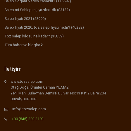
Salep Soğanı Neden Yasaktır? (116597)
Salep mi Sahlep mi, yazılışı tdk (83132)
Salep fiyatı 2021 (58990)
Salep fiyatı 2020, toz salep fiyatı nedir? (40282)
Toz salep kilosu ne kadar? (35859)
Tüm haber ve bloglar
İletişim
www.tozsalep.com
Otağ Doğal Ürünler Osman YILMAZ
Yeni Mah. Süleyman Demirel Bulvarı No:13 Kat:2 Daire:204
Bucak/BURDUR
info@tozsalep.com
+90 (545) 393 3193