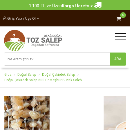
1.100 TL ve Üzeri
Kargo Ücretsiz
0
Giriş Yap / Üye Ol
Gıda
Doğal Salep
Doğal Çekirdek Salep
Doğal Çekirdek Salep 500 Gr Meşhur Bucak Salebi