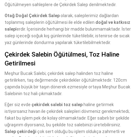
Öğütülmeyen sahleplere de Çekirdek Salep denilmektedir.
Otağ Doğal Çekirdek Salep
olarak; saleplerimiz dağlardan
toplanmış saleplerin öğütülmesi ile elde edilen
doğal ve katkısız
salep
lerdir. İçerisinde herhangi bir madde bulunmamaktadır. İster
salep içeceği soğuk kış günlerinde tüketilebilir, istenirse de sıcak
yaz günlerinde dondurma yapılarak tüketilebilmektedir.
Çekirdek Salebin Öğütülmesi, Toz Haline
Getirilmesi
Meşhur Bucak Salebi; çekirdek salep halinden toz haline
getirilirken, taş değirmende çekirdekler öğütülmektedir. 120cm
çapında büyük bir taşın dönerek ezmesiyle ortaya Meşhur Bucak
Salebinin toz hali çıkmaktadır.
Eğer siz evde
çekirdek salebi toz salep
haline getirmek
istiyorsanız havan ile çekirdek salepleri dövmeniz gerekmektedi;
fakat bu işlem pek de kolay olmamaktadır. Eğer sabırlı bir şekilde
uğraşırım diyorsanız, bu şekilde toz salebinizi üretebilirsiniz.
Salep çekirdeği
çok sert olduğu bu işlem oldukça zahmetli ve