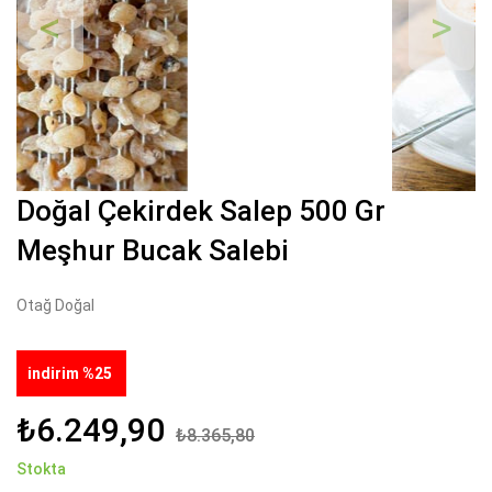
Geri
İleri
Doğal Çekirdek Salep 500 Gr
Meşhur Bucak Salebi
Otağ Doğal
indirim %25
₺6.249,90
₺8.365,80
Stokta