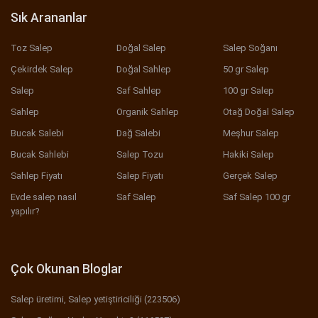
Sık Arananlar
Toz Salep
Doğal Salep
Salep Soğanı
Çekirdek Salep
Doğal Sahlep
50 gr Salep
Salep
Saf Sahlep
100 gr Salep
Sahlep
Organik Sahlep
Otağ Doğal Salep
Bucak Salebi
Dağ Salebi
Meşhur Salep
Bucak Sahlebi
Salep Tozu
Hakiki Salep
Sahlep Fiyatı
Salep Fiyatı
Gerçek Salep
Evde salep nasıl
Saf Salep
Saf Salep 100 gr
yapılır?
Çok Okunan Bloglar
Salep üretimi, Salep yetiştiriciliği (223506)