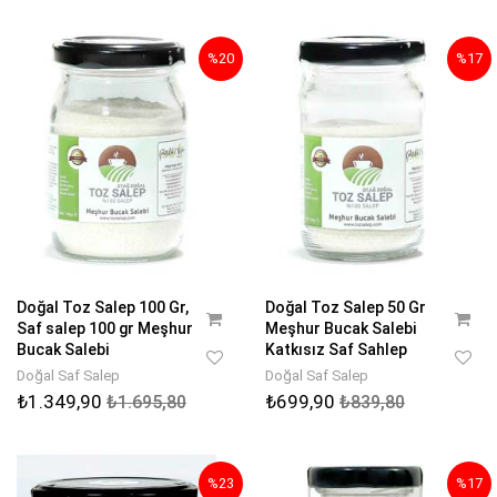
%20
%17
Doğal Toz Salep 100 Gr,
Doğal Toz Salep 50 Gr
Saf salep 100 gr Meşhur
Meşhur Bucak Salebi
Bucak Salebi
Katkısız Saf Sahlep
Doğal Saf Salep
Doğal Saf Salep
₺1.349,90
₺699,90
₺1.695,80
₺839,80
%23
%17