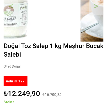
Geri
İleri
Doğal Toz Salep 1 kg Meşhur Bucak
Salebi
Otağ Doğal
indirim %27
₺12.249,90
₺16.700,80
Stokta