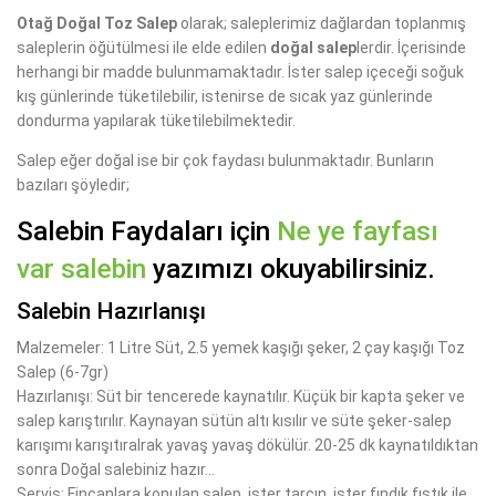
Otağ Doğal Toz Salep
olarak; saleplerimiz dağlardan toplanmış
saleplerin öğütülmesi ile elde edilen
doğal salep
lerdir. İçerisinde
herhangi bir madde bulunmamaktadır. İster salep içeceği soğuk
kış günlerinde tüketilebilir, istenirse de sıcak yaz günlerinde
dondurma yapılarak tüketilebilmektedir.
Salep eğer doğal ise bir çok faydası bulunmaktadır. Bunların
bazıları şöyledir;
Salebin Faydaları için
Ne ye fayfası
var salebin
yazımızı okuyabilirsiniz.
Salebin Hazırlanışı
Malzemeler: 1 Litre Süt, 2.5 yemek kaşığı şeker, 2 çay kaşığı Toz
Salep (6-7gr)
Hazırlanışı: Süt bir tencerede kaynatılır. Küçük bir kapta şeker ve
salep karıştırılır. Kaynayan sütün altı kısılır ve süte şeker-salep
karışımı karışıtıralrak yavaş yavaş dökülür. 20-25 dk kaynatıldıktan
sonra Doğal salebiniz hazır...
Servis: Fincanlara konulan salep, ister tarçın, ister fındık fıstık ile