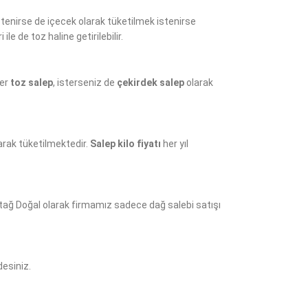
stenirse de içecek olarak tüketilmek istenirse
e de toz haline getirilebilir.
ter
toz salep
, isterseniz de
çekirdek salep
olarak
arak tüketilmektedir.
Salep kilo fiyatı
her yıl
Otağ Doğal olarak firmamız sadece dağ salebi satışı
desiniz.