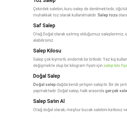
Toz Salep
Çekirdek salebin, kuru salep de denilmektedir, öğütül
muhakkak toz olarak kullanılmalıdır.
Salep tozu
olara
Saf Salep
Otağ Doğal olarak satmış olduğumuz saleplerimiz;
alabilirsiniz.
Salep Kilosu
Salep çok kıymetli, endemik bir bitkidir. Yaz kış kul
değişmekte olup bir kilogram fiyatı için
salep kilo fiy
Doğal Salep
Doğal salep
dağda kendi yetişen saleptir. Bir de yeti
yapmaktadır. Doğal salep; halk arasında
gerçek sal
Salep Satın Al
Otağ doğal olarak; meşhur bucak salebini katkısız ve 