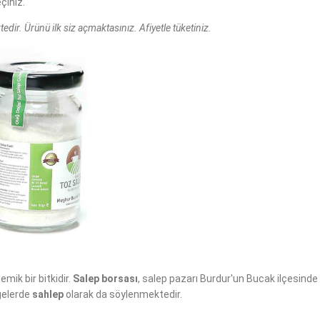
çiniz.
edir. Ürünü ilk siz açmaktasınız. Afiyetle tüketiniz.
mik bir bitkidir.
Salep borsası
, salep pazarı Burdur'un Bucak ilçesinde
lgelerde
sahlep
olarak da söylenmektedir.