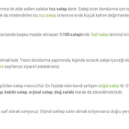
mesi ile elde edilen salebe
toz salep
denir. Salep ister dondurma için i
k da nitelendirilen bu
toz salep
istenirse evde küçük kahve değirmenleri il
 içerisinde başka madde olmayan
%100 salep
lerdir.
Saf salep
lerimizi is
lanılmaktadır. Yazın dondurma yapımında, kışında sıcacık salep içeceği ol
atı
sayfamızı ziyaret edebilirsiniz.
ştirilen salep mevcuttur. En faydalı olan kendi yetişen
doğal salep
tir. 
ep
,
hakiki salep
,
orjinal salep
,
dağ salebi
olarak da zikredilmektedir.
saf olarak satıyoruz. Orjinal sahlep satın almak istiyorsanız doğru yer