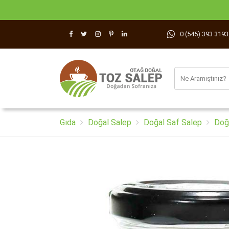
0 (545) 393 3193
Gıda
Doğal Salep
Doğal Saf Salep
Doğ