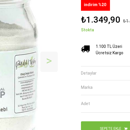
indirim %20
₺1.349,90
₺1.
Stokta
1.100 TL Üzeri
Ücretsiz Kargo
İleri
Detaylar
Marka
Adet
SEPETE EKLE