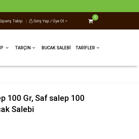
0
Sipariş Takip
|
Giriş Yap / Üye Ol
EP
TARÇIN
BUCAK SALEBI
TARIFLER
p 100 Gr, Saf salep 100
ak Salebi