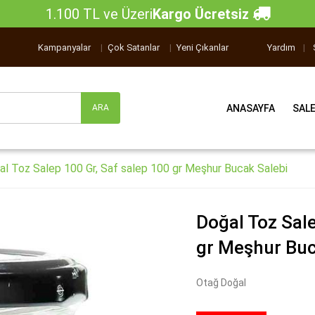
1.100 TL ve Üzeri
Kargo Ücretsiz
Kampanyalar
|
Çok Satanlar
|
Yeni Çıkanlar
Yardım
|
ANASAYFA
SAL
al Toz Salep 100 Gr, Saf salep 100 gr Meşhur Bucak Salebi
Doğal Toz Sale
gr Meşhur Buc
Otağ Doğal