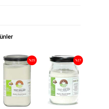
ünler
%25
%27