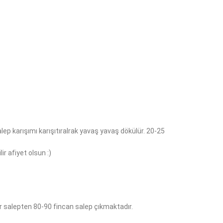
salep karışımı karışıtıralrak yavaş yavaş dökülür. 20-25
ir afiyet olsun :)
gr salepten 80-90 fincan salep çıkmaktadır.