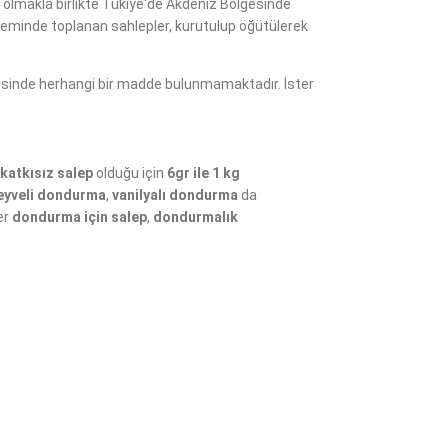
ti olmakla birlikte Tükiye'de Akdeniz Bölgesinde
minde toplanan sahlepler, kurutulup öğütülerek
erisinde herhangi bir madde bulunmamaktadır. İster
 katkısız salep
olduğu için
6gr ile 1 kg
yveli dondurma
,
vanilyalı dondurma
da
ler
dondurma için salep
,
dondurmalık