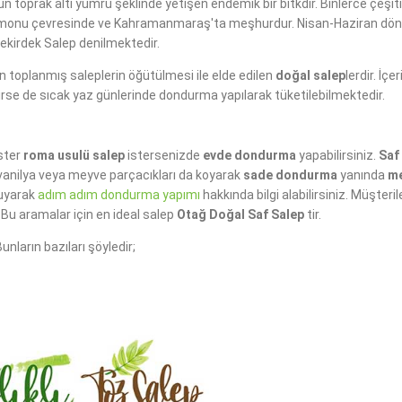
nün toprak altı yumru şeklinde yetişen endemik bir bitkdir. Binlerce çeşi
amonu çevresinde ve Kahramanmaraş'ta meşhurdur. Nisan-Haziran döne
Çekirdek Salep denilmektedir.
n toplanmış saleplerin öğütülmesi ile elde edilen
doğal salep
lerdir. İç
enirse de sıcak yaz günlerinde dondurma yapılarak tüketilebilmektedir.
ister
roma usulü salep
istersenizde
evde dondurma
yapabilirsiniz.
Saf
, vanilya veya meyve parçacıkları da koyarak
sade dondurma
yanında
me
uyarak
adım adım dondurma yapımı
hakkında bilgi alabilirsiniz. Müşteri
Bu aramalar için en ideal salep
Otağ Doğal Saf Salep
tir.
nların bazıları şöyledir;