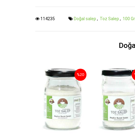
114235
Doğal salep
,
Toz Salep
,
100 G
Doğa
%20