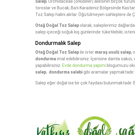
Salep
; Orchidaceae (orkideler) ailesinin birçok türü
toroslar ve Bucak, Batı Karadeniz Bölgesinde Kast
Toz Salep halini alırlar. Öğütülmeyen sahleplere de 
Otağ Doğal Toz Salep
olarak; saleplerimiz dağlarda
salep içeceği soğuk kış günlerinde tüketilebilir, ist
Dondurmalık Salep
Otağ Doğal Toz Salep
ile ister
maraş usulü salep
, 
dondurma
imal edebilirsiniz. İçerisine damla sakızı
yapabilirsiniz.
Evde dondurma yapımı
blogumuzu ok
salep
,
dondurma salebi
gibi aramalar yapmaktadır. 
Salep eğer doğal ise bir çok faydası bulunmaktadır. Bu