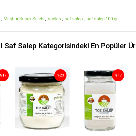
r
,
Meşhur Bucak Salebi
,
sahlep
,
saf salep
,
saf salep 100 gr
,
l Saf Salep Kategorisindeki En Popüler Ür
%17
%23
%17