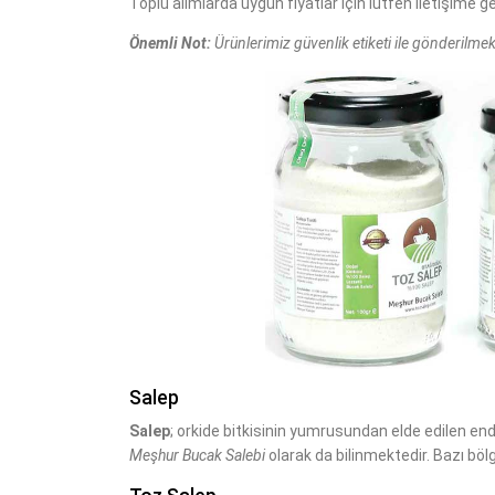
Toplu alımlarda uygun fiyatlar için lütfen iletişime ge
Önemli Not:
Ürünlerimiz güvenlik etiketi ile gönderilmekt
Salep
Salep
; orkide bitkisinin yumrusundan elde edilen ende
Meşhur Bucak Salebi
olarak da bilinmektedir. Bazı bö