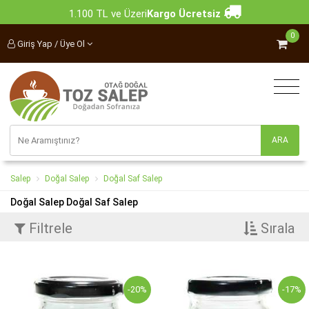
1.100 TL ve Üzeri
Kargo Ücretsiz
0
Giriş Yap / Üye Ol
Salep
Doğal Salep
Doğal Saf Salep
Doğal Salep Doğal Saf Salep
Filtrele
Sırala
-20%
-17%