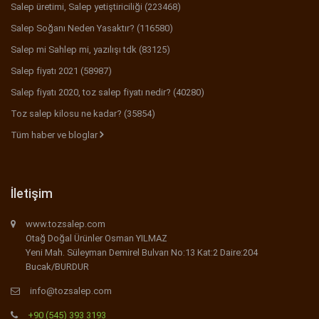
Salep üretimi, Salep yetiştiriciliği (223468)
Salep Soğanı Neden Yasaktır? (116580)
Salep mi Sahlep mi, yazılışı tdk (83125)
Salep fiyatı 2021 (58987)
Salep fiyatı 2020, toz salep fiyatı nedir? (40280)
Toz salep kilosu ne kadar? (35854)
Tüm haber ve bloglar
İletişim
www.tozsalep.com
Otağ Doğal Ürünler Osman YILMAZ
Yeni Mah. Süleyman Demirel Bulvarı No:13 Kat:2 Daire:204
Bucak/BURDUR
info@tozsalep.com
+90 (545) 393 3193