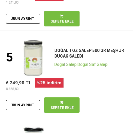
1.241,80
ÜRÜN AYRINTI
SEPETE EKLE
DOĞAL TOZ SALEP 500 GR MEŞHUR
5
BUCAK SALEBI
Doğal Salep Doğal Saf Salep
6.249,90 TL
%25 indirim
8.365,80
ÜRÜN AYRINTI
SEPETE EKLE