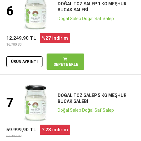
DOĞAL TOZ SALEP 1 KG MEŞHUR
6
BUCAK SALEBI
Doğal Salep Doğal Saf Salep
12.249,90 TL
%27 indirim
16.700,80
ÜRÜN AYRINTI
SEPETE EKLE
DOĞAL TOZ SALEP 5 KG MEŞHUR
7
BUCAK SALEBI
Doğal Salep Doğal Saf Salep
59.999,90 TL
%28 indirim
83.447,80