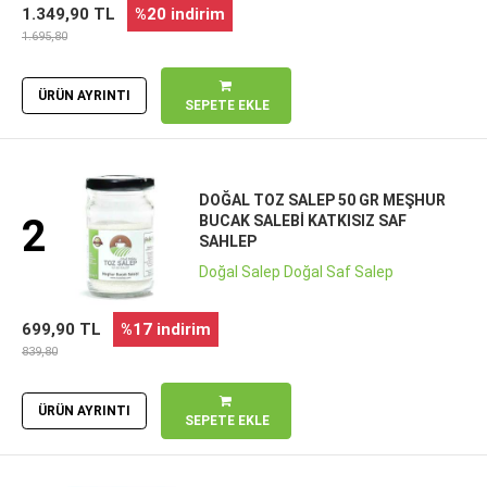
1.349,90 TL
%20 indirim
1.695,80
ÜRÜN AYRINTI
SEPETE EKLE
DOĞAL TOZ SALEP 50 GR MEŞHUR
2
BUCAK SALEBI KATKISIZ SAF
SAHLEP
Doğal Salep Doğal Saf Salep
699,90 TL
%17 indirim
839,80
ÜRÜN AYRINTI
SEPETE EKLE