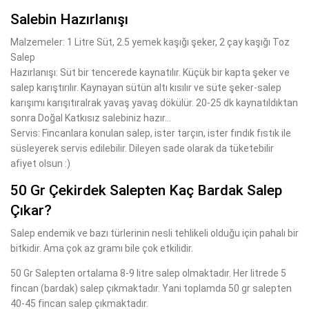
Salebin Hazırlanışı
Malzemeler: 1 Litre Süt, 2.5 yemek kaşığı şeker, 2 çay kaşığı Toz
Salep
Hazırlanışı: Süt bir tencerede kaynatılır. Küçük bir kapta şeker ve
salep karıştırılır. Kaynayan sütün altı kısılır ve süte şeker-salep
karışımı karışıtıralrak yavaş yavaş dökülür. 20-25 dk kaynatıldıktan
sonra Doğal Katkısız salebiniz hazır...
Servis: Fincanlara konulan salep, ister tarçın, ister fındık fıstık ile
süsleyerek servis edilebilir. Dileyen sade olarak da tüketebilir
afiyet olsun :)
50 Gr Çekirdek Salepten Kaç Bardak Salep
Çıkar?
Salep endemik ve bazı türlerinin nesli tehlikeli olduğu için pahalı bir
bitkidir. Ama çok az gramı bile çok etkilidir.
50 Gr Salepten ortalama 8-9 litre salep olmaktadır. Her litrede 5
fincan (bardak) salep çıkmaktadır. Yani toplamda 50 gr salepten
40-45 fincan salep çıkmaktadır.