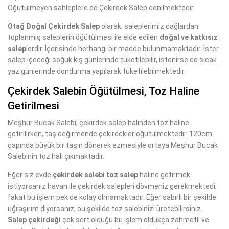
Öğütülmeyen sahleplere de Çekirdek Salep denilmektedir.
Otağ Doğal Çekirdek Salep
olarak; saleplerimiz dağlardan
toplanmış saleplerin öğütülmesi ile elde edilen
doğal ve katkısız
salep
lerdir. İçerisinde herhangi bir madde bulunmamaktadır. İster
salep içeceği soğuk kış günlerinde tüketilebilir, istenirse de sıcak
yaz günlerinde dondurma yapılarak tüketilebilmektedir.
Çekirdek Salebin Öğütülmesi, Toz Haline
Getirilmesi
Meşhur Bucak Salebi; çekirdek salep halinden toz haline
getirilirken, taş değirmende çekirdekler öğütülmektedir. 120cm
çapında büyük bir taşın dönerek ezmesiyle ortaya Meşhur Bucak
Salebinin toz hali çıkmaktadır.
Eğer siz evde
çekirdek salebi toz salep
haline getirmek
istiyorsanız havan ile çekirdek salepleri dövmeniz gerekmektedi;
fakat bu işlem pek de kolay olmamaktadır. Eğer sabırlı bir şekilde
uğraşırım diyorsanız, bu şekilde toz salebinizi üretebilirsiniz.
Salep çekirdeği
çok sert olduğu bu işlem oldukça zahmetli ve