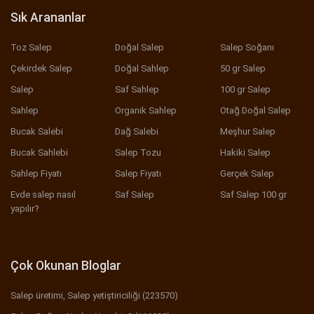
Sık Arananlar
Toz Salep
Doğal Salep
Salep Soğanı
Çekirdek Salep
Doğal Sahlep
50 gr Salep
Salep
Saf Sahlep
100 gr Salep
Sahlep
Organik Sahlep
Otağ Doğal Salep
Bucak Salebi
Dağ Salebi
Meşhur Salep
Bucak Sahlebi
Salep Tozu
Hakiki Salep
Sahlep Fiyatı
Salep Fiyatı
Gerçek Salep
Evde salep nasıl
Saf Salep
Saf Salep 100 gr
yapılır?
Çok Okunan Bloglar
Salep üretimi, Salep yetiştiriciliği (223570)