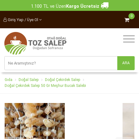
1.100 TL ve Üzeri
Kargo Ücretsiz
0
Giriş Yap / Üye Ol
Gıda
Doğal Salep
Doğal Çekirdek Salep
Doğal Çekirdek Salep 50 Gr Meşhur Bucak Salebi