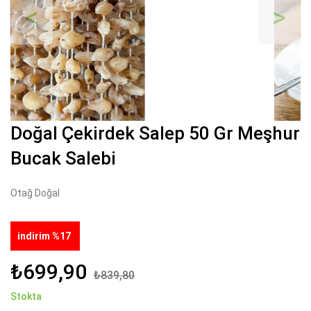
Geri
İleri
Doğal Çekirdek Salep 50 Gr Meşhur
Bucak Salebi
Otağ Doğal
indirim %17
₺699,90
₺839,80
Stokta